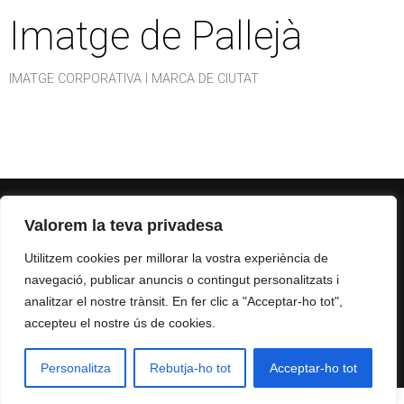
Imatge de Pallejà
IMATGE CORPORATIVA I MARCA DE CIUTAT
Valorem la teva privadesa
Utilitzem cookies per millorar la vostra experiència de
navegació, publicar anuncis o contingut personalitzats i
analitzar el nostre trànsit. En fer clic a "Acceptar-ho tot",
Carrer Amadeu Vives, 20-22 · 08750 Molins de Rei (Barcelona)
accepteu el nostre ús de cookies.
Tel.: 933 713 537 ·
quid@quidcomunicacio.com
© 2003 QUID COMUNICACIÓ SL
Personalitza
Rebutja-ho tot
Acceptar-ho tot